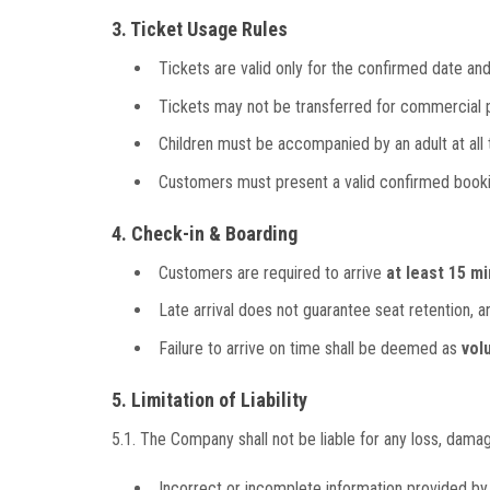
3. Ticket Usage Rules
Tickets are valid only for the confirmed date and
Tickets may not be transferred for commercial 
Children must be accompanied by an adult at all 
Customers must present a valid confirmed booking
4. Check-in & Boarding
Customers are required to arrive
at least 15 m
Late arrival does not guarantee seat retention, an
Failure to arrive on time shall be deemed as
vol
5. Limitation of Liability
5.1. The Company shall not be liable for any loss, damag
Incorrect or incomplete information provided b