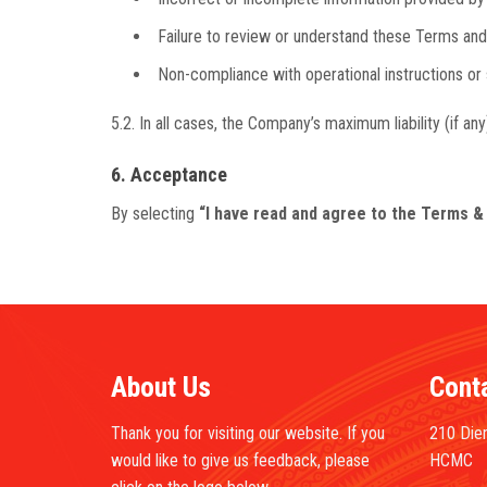
Failure to review or understand these Terms and
Non-compliance with operational instructions or
5.2. In all cases, the Company’s maximum liability (if an
6. Acceptance
By selecting
“I have read and agree to the Terms &
About Us
Cont
Thank you for visiting our website. If you
210 Dien
would like to give us feedback, please
HCMC