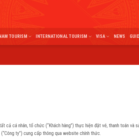
NAM TOURISM
INTERNATIONAL TOURISM
VISA
NEWS
GUI
tất cả cá nhân, tổ chức (“Khách hàng”) thực hiện đặt vé, thanh toán và 
(“Công ty”) cung cấp thông qua website chính thức.