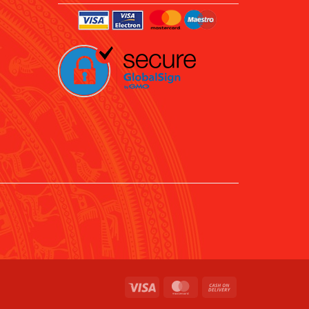
Visa
MasterCard
Cash
On