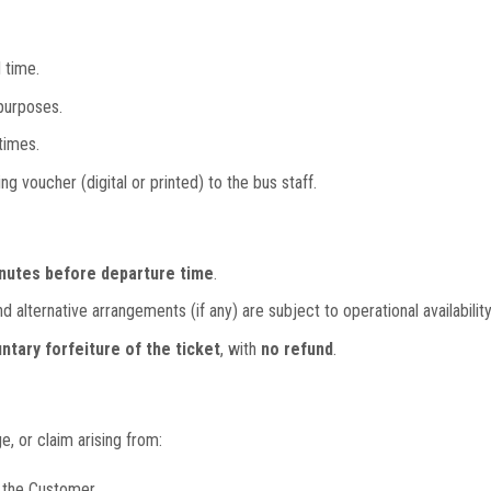
 time.
purposes.
times.
 voucher (digital or printed) to the bus staff.
inutes
before departure time
.
d alternative arrangements (if any) are subject to operational availability
untary forfeiture of the ticket
, with
no refund
.
e, or claim arising from:
y the Customer