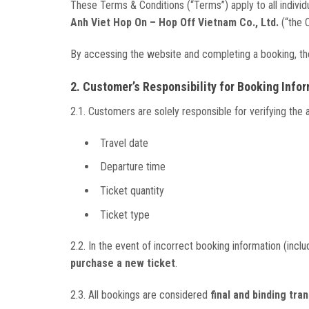
These Terms & Conditions (“Terms”) apply to all indivi
Anh Viet Hop On – Hop Off Vietnam Co., Ltd.
(“the C
By accessing the website and completing a booking, 
2. Customer’s Responsibility for Booking Info
2.1. Customers are solely responsible for verifying the a
Travel date
Departure time
Ticket quantity
Ticket type
2.2. In the event of incorrect booking information (inclu
purchase a new ticket
.
2.3. All bookings are considered
final and binding tra