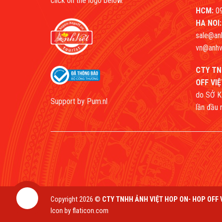
click on the logo below.
HCM:
09
HA NOI:
sale@an
vn@anhv
CTY TN
OFF VI
do SỞ K
Support by
Pum.nl
lần đầu
Copyright 2026 ©
CTY TNHH ẢNH VIỆT HOP ON- HOP OFF 
Liên hệ
Icon by flaticon.com