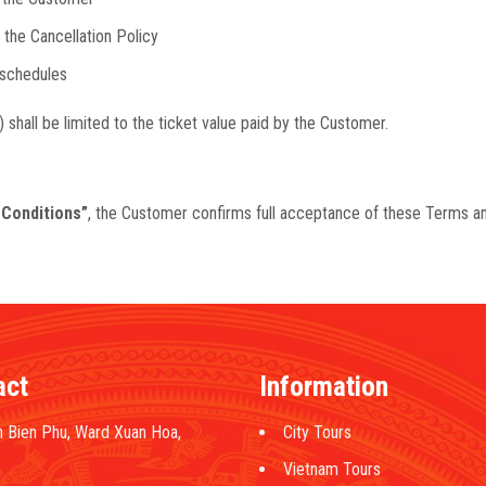
 the Cancellation Policy
 schedules
y) shall be limited to the ticket value paid by the Customer.
 Conditions”
, the Customer confirms full acceptance of these Terms an
act
Information
 Bien Phu, Ward Xuan Hoa,
City Tours
Vietnam Tours