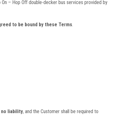
op On – Hop Off double-decker bus services provided by
greed to be bound by these Terms
.
o liability
, and the Customer shall be required to