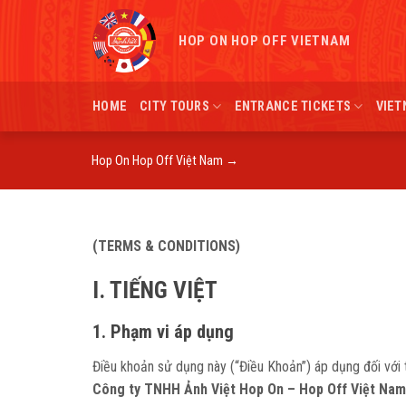
Skip
to
HOP ON HOP OFF VIETNAM
content
HOME
CITY TOURS
ENTRANCE TICKETS
VIET
Hop On Hop Off Việt Nam
→
(TERMS & CONDITIONS)
I. TIẾNG VIỆT
1. Phạm vi áp dụng
Điều khoản sử dụng này (“Điều Khoản”) áp dụng đối với 
Công ty TNHH Ảnh Việt Hop On – Hop Off Việt Nam