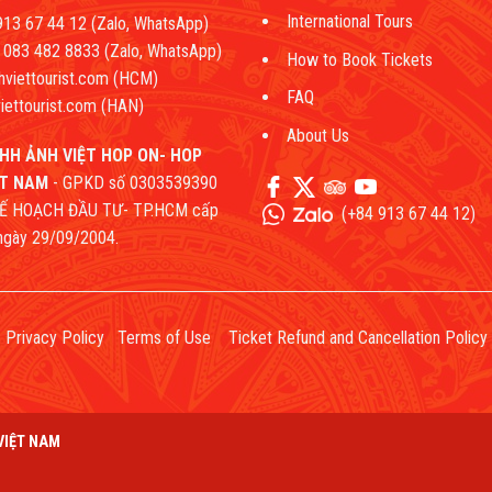
International Tours
13 67 44 12 (Zalo, WhatsApp)
083 482 8833 (Zalo, WhatsApp)
How to Book Tickets
hviettourist.com (HCM)
FAQ
iettourist.com (HAN)
About Us
HH ẢNH VIỆT HOP ON- HOP
ỆT NAM
- GPKD số 0303539390
Ế HOẠCH ĐẦU TƯ- TP.HCM cấp
(
+84 913 67 44 12
)
 ngày 29/09/2004.
Privacy Policy
Terms of Use
Ticket Refund and Cancellation Policy
VIỆT NAM